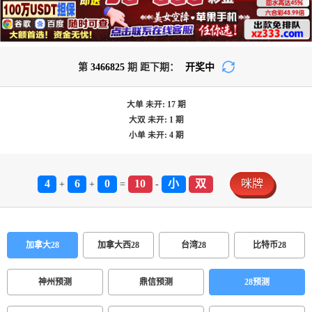
第
3466825
期 距下期：
开奖中
大单
未开:
17
期
大双
未开:
1
期
小单
未开:
4
期
4
6
0
10
小
双
咪牌
+
+
=
-
加拿大28
加拿大西28
台湾28
比特币28
神州预测
鼎信预测
28预测