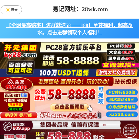
易记网址：28wk.com
白天