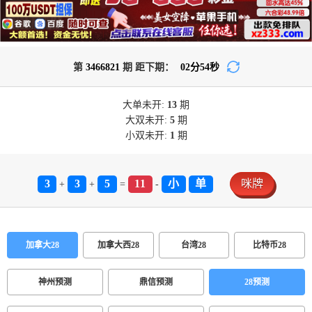
第
3466821
期 距下期：
02
分
54
秒
大单
未开:
13
期
大双
未开:
5
期
小双
未开:
1
期
3
3
5
11
小
单
咪牌
+
+
=
-
加拿大28
加拿大西28
台湾28
比特币28
神州预测
鼎信预测
28预测