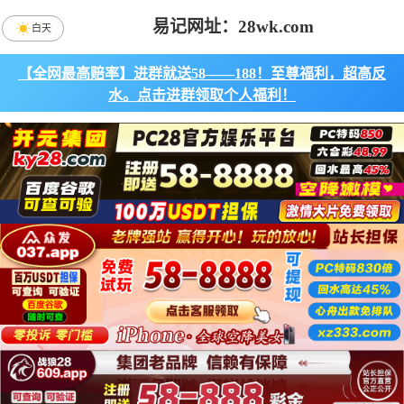
易记网址：28wk.com
白天