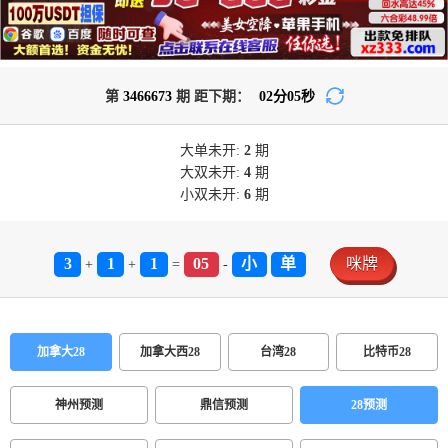
第
3466673
期 距下期：
02
分
01
秒
大单
未开:
2
期
大双
未开:
4
期
小双
未开:
6
期
3
1
1
05
小
单
咪牌
+
+
=
-
加拿大28
加拿大西28
台湾28
比特币28
神州预测
鼎信预测
28预测