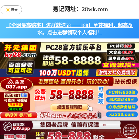
易记网址：28wk.com
白天