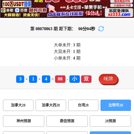
第
08070863
期 距下期：
00
分
04
秒
大单
未开:
3
期
大双
未开:
1
期
小单
未开:
4
期
3
1
4
08
小
双
咪牌
+
+
=
-
加拿大28
加拿大西28
台湾28
比特币28
神州预测
鼎信预测
28预测