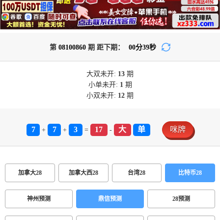
第
08100860
期 距下期：
00
分
38
秒
大双
未开:
13
期
小单
未开:
1
期
小双
未开:
12
期
7
7
3
17
大
单
咪牌
+
+
=
-
加拿大28
加拿大西28
台湾28
比特币28
神州预测
鼎信预测
28预测