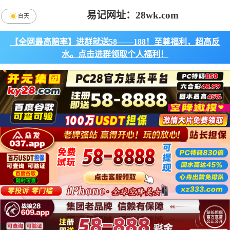
易记网址：28wk.com
白天